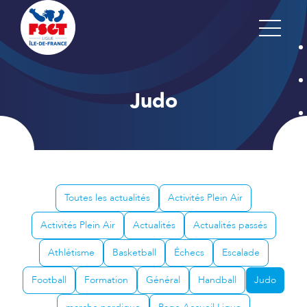
Judo
Toutes les actualités
Activités Plein Air
Activités Plein Air
Actualités
Actualités passés
Athlétisme
Basketball
Échecs
Escalade
Football
Formation
Général
Handball
Judo