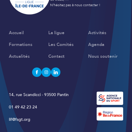
Clubs FSGT :
Pour les animateurs
qualification-BAFA-2025-2026.html
N’hésitez pas à nous contacter !
une attestation de 100m nage libre
.
reconnus, le club ou le comité peut parfois
accorder une bourse
.
Accueil
La ligue
Activités
Formations
Les Comités
Agenda
Actualités
Contact
Nous soutenir
14, rue Scandicci - 93500 Pantin
01 49 42 23 24
lif@fsgt.org